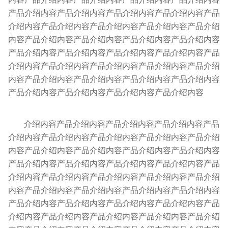
产品介绍内容产品介绍内容产品介绍内容产品介绍内容产品
介绍内容产品介绍内容产品介绍内容产品介绍内容产品介绍
内容产品介绍内容产品介绍内容产品介绍内容产品介绍内容
产品介绍内容产品介绍内容产品介绍内容产品介绍内容产品
介绍内容产品介绍内容产品介绍内容产品介绍内容产品介绍
内容产品介绍内容产品介绍内容产品介绍内容产品介绍内容
产品介绍内容产品介绍内容产品介绍内容产品介绍内容
介绍内容产品介绍内容产品介绍内容产品介绍内容产品
介绍内容产品介绍内容产品介绍内容产品介绍内容产品介绍
内容产品介绍内容产品介绍内容产品介绍内容产品介绍内容
产品介绍内容产品介绍内容产品介绍内容产品介绍内容产品
介绍内容产品介绍内容产品介绍内容产品介绍内容产品介绍
内容产品介绍内容产品介绍内容产品介绍内容产品介绍内容
产品介绍内容产品介绍内容产品介绍内容产品介绍内容产品
介绍内容产品介绍内容产品介绍内容产品介绍内容产品介绍